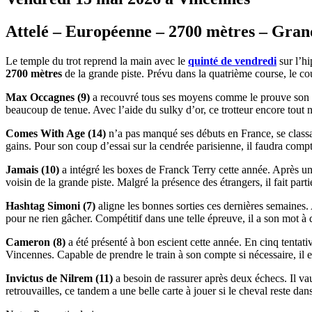
Attelé – Européenne – 2700 mètres – Grand
Le temple du trot reprend la main avec le
quinté de vendredi
sur l’h
2700 mètres
de la grande piste. Prévu dans la quatrième course, le c
Max Occagnes (9)
a recouvré tous ses moyens comme le prouve son réc
beaucoup de tenue. Avec l’aide du sulky d’or, ce trotteur encore tout
Comes With Age (14)
n’a pas manqué ses débuts en France, se classa
gains. Pour son coup d’essai sur la cendrée parisienne, il faudra comp
Jamais (10)
a intégré les boxes de Franck Terry cette année. Après une 
voisin de la grande piste. Malgré la présence des étrangers, il fait part
Hashtag Simoni (7)
aligne les bonnes sorties ces dernières semaines. 
pour ne rien gâcher. Compétitif dans une telle épreuve, il a son mot à
Cameron (8)
a été présenté à bon escient cette année. En cinq tentativ
Vincennes. Capable de prendre le train à son compte si nécessaire, il 
Invictus de Nilrem (11)
a besoin de rassurer après deux échecs. Il va
retrouvailles, ce tandem a une belle carte à jouer si le cheval reste dan