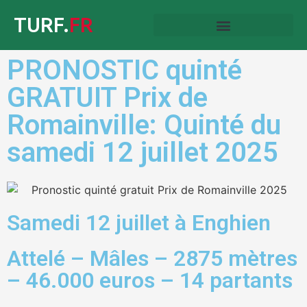
TURF.
FR
PRONOSTIC quinté
GRATUIT Prix de
Romainville: Quinté du
samedi 12 juillet 2025
Samedi 12 juillet à Enghien
Attelé – Mâles – 2875 mètres
– 46.000 euros – 14 partants