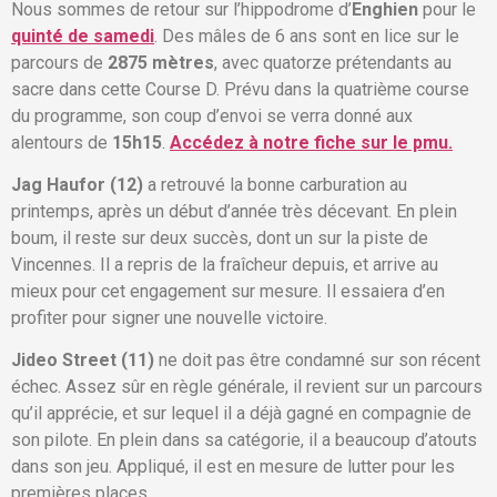
Nous sommes de retour sur l’hippodrome d’
Enghien
pour le
quinté de samedi
. Des mâles de 6 ans sont en lice sur le
parcours de
2875 mètres
, avec quatorze prétendants au
sacre dans cette Course D. Prévu dans la quatrième course
du programme, son coup d’envoi se verra donné aux
alentours de
15h15
.
Accédez à notre fiche sur le pmu.
Jag Haufor (12)
a retrouvé la bonne carburation au
printemps, après un début d’année très décevant. En plein
boum, il reste sur deux succès, dont un sur la piste de
Vincennes. Il a repris de la fraîcheur depuis, et arrive au
mieux pour cet engagement sur mesure. Il essaiera d’en
profiter pour signer une nouvelle victoire.
Jideo Street (11)
ne doit pas être condamné sur son récent
échec. Assez sûr en règle générale, il revient sur un parcours
qu’il apprécie, et sur lequel il a déjà gagné en compagnie de
son pilote. En plein dans sa catégorie, il a beaucoup d’atouts
dans son jeu. Appliqué, il est en mesure de lutter pour les
premières places.