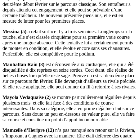
deuxième début février sur le parcours classique. Son entraîneur a
depuis attendu cet engagement, et elle peut se prévaloir d’une
certaine fraîcheur. De nouveau présentée pieds nus, elle est en
mesure de lutter pour les premières places.
Messina (5)
a refait surface il y a trois semaines. Longtemps sur la
touche, elle s’est classée cinquième pour sa première vraie course
après une longue absence. Cette tentative lui a certainement permis
de monter en condition, et elle évolue encore sans ses chaussures.
Perfectible, elle est compétitive pour le podium.
Manhattan Rain (8)
est déconseillée aux cardiaques, elle qui a été
disqualifiée à dix reprises en seize sorties. Ceci étant, elle réalise de
belles choses lorsqu’elle reste sage. Preuve en est sa deuxième place
sur ce parcours fin février. Elle devançait d’ailleurs sa rivale précitée.
Si elle reste appliquée, elle peut donner du fil à retordre à ses rivales.
Mayola Vedaquaise (2)
se montre particulièrement régulière depuis
plusieurs mois, et elle fait face à des conditions de course
intéressantes. Dans sa catégorie, elle a en prime déjà bien fait sur ce
parcours. Sans doute un peu en-dessous en valeur pure, elle va faire
sa course et constitue un point d’appui incontournable.
Mamzelle d’Heripre (12)
n’a pas manqué son retour sur la Riviera,
s’imposant à Cagnes avec la manière. Elle était déferrée des quatre