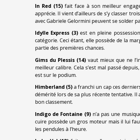
In Red (15)
fait face à son meilleur engag
apprécie. Il vient d’ailleurs de s’y classer tr
avec Gabriele Gelormini peuvent se solder pa
Idylle Express (3)
est en pleine possessio
catégorie. Ceci étant, elle possède de la mar
partie des premières chances.
Gims du Plessis (14)
vaut mieux que ne l’i
meilleur calibre. Cela s’est mal passé depu
est sur le podium.
Himberland (5)
a franchi un cap ces dernier
démérité lors de sa plus récente tentative. I
bon classement.
Indigo de Fontaine (9)
n’a pas une musique r
cuire possède un gros moteur mais il lui fau
les pendules à l’heure.