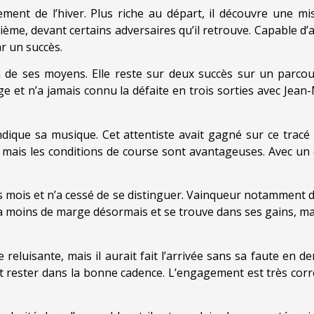
ement de l’hiver. Plus riche au départ, il découvre une mi
oisième, devant certains adversaires qu’il retrouve. Capable d
r un succès.
n de ses moyens. Elle reste sur deux succès sur un parco
ge et n’a jamais connu la défaite en trois sorties avec Jean-M
ndique sa musique. Cet attentiste avait gagné sur ce trac
is, mais les conditions de course sont avantageuses. Avec u
s mois et n’a cessé de se distinguer. Vainqueur notamment de
l a moins de marge désormais et se trouve dans ses gains, ma
eluisante, mais il aurait fait l’arrivée sans sa faute en de
t rester dans la bonne cadence. L’engagement est très correc