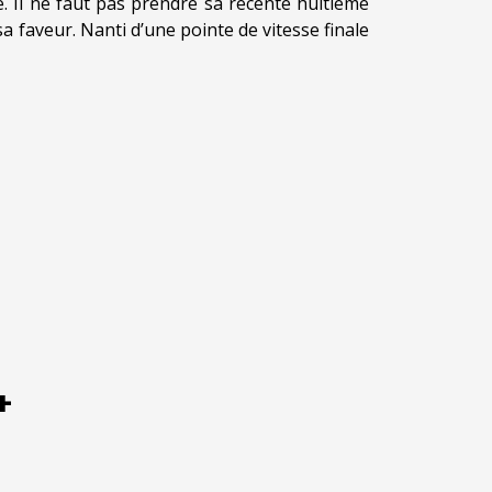
ie. Il ne faut pas prendre sa récente huitième
 sa faveur. Nanti d’une pointe de vitesse finale
+