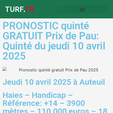
TURF.
FR
PRONOSTIC quinté
GRATUIT Prix de Pau:
Quinté du jeudi 10 avril
2025
Jeudi 10 avril 2025 à Auteuil
Haies – Handicap –
Référence: +14 – 3900
mètres – 110.000 euros – 18