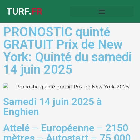
TURF.
FR
PRONOSTIC quinté
GRATUIT Prix de New
York: Quinté du samedi
14 juin 2025
Samedi 14 juin 2025 à
Enghien
Attelé – Européenne – 2150
mètres – Autostart – 75.000