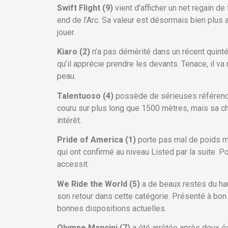
Swift Flight (9)
vient d’afficher un net regain d
end de l’Arc. Sa valeur est désormais bien plus av
jouer.
Kiaro (2)
n’a pas démérité dans un récent quinté 
qu’il apprécie prendre les devants. Tenace, il va 
peau.
Talentuoso (4)
possède de sérieuses références,
couru sur plus long que 1500 mètres, mais sa cha
intérêt.
Pride of America (1)
porte pas mal de poids ma
qui ont confirmé au niveau Listed par la suite. 
accessit.
We Ride the World (5)
a de beaux restes du hau
son retour dans cette catégorie. Présenté à bon 
bonnes dispositions actuelles.
Olympe Mancini (7)
a été arrêtée après deux éc