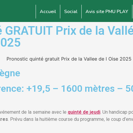
Accueil
Social
Avis site PMU PLAY
RATUIT Prix de la Vallée
 2025
iègne
rence: +19,5 – 1600 mètres – 5
événement de la semaine avec le
quinté de jeudi
. Un handicap p
tres
. Prévu dans la huitième course du programme, le coup d’en