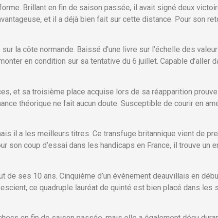
e forme. Brillant en fin de saison passée, il avait signé deux vict
antageuse, et il a déjà bien fait sur cette distance. Pour son reto
sur la côte normande. Baissé d’une livre sur l’échelle des valeurs
monter en condition sur sa tentative du 6 juillet. Capable d’aller 
 et sa troisième place acquise lors de sa réapparition prouve qu
nce théorique ne fait aucun doute. Susceptible de courir en amél
is il a les meilleurs titres. Ce transfuge britannique vient de 
Pour son coup d’essai dans les handicaps en France, il trouve un
t de ses 10 ans. Cinquième d’un événement deauvillais en début d
escient, ce quadruple lauréat de quinté est bien placé dans les st
hecs en fin de saison passée, mais elle a également déçu durant 