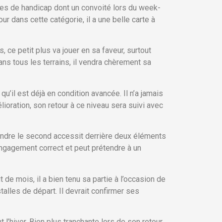
oires de handicap dont un convoité lors du week-
ur dans cette catégorie, il a une belle carte à
, ce petit plus va jouer en sa faveur, surtout
dans tous les terrains, il vendra chèrement sa
’il est déjà en condition avancée. Il n’a jamais
ioration, son retour à ce niveau sera suivi avec
prendre le second accessit derrière deux éléments
 engagement correct et peut prétendre à un
e mois, il a bien tenu sa partie à l’occasion de
alles de départ. Il devrait confirmer ses
l’hiver. Bien plus tranchante lors de son retour