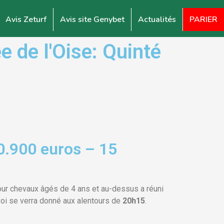
Avis Zeturf
Avis site Genybet
Actualités
PARIER
 de l'Oise: Quinté
0.900 euros – 15
our chevaux âgés de 4 ans et au-dessus a réuni
voi se verra donné aux alentours de
20h15
.