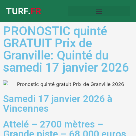
TURF.
FR
PRONOSTIC quinté
GRATUIT Prix de
Granville: Quinté du
samedi 17 janvier 2026
Samedi 17 janvier 2026 à
Vincennes
Attelé – 2700 mètres –
Grande piste – 68.000 euros