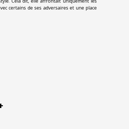
le. Cela dit, elle affrontait uniquement les
avec certains de ses adversaires et une place
+