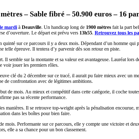
mètres – Sable fibré – 50.900 euros – 16 pa
de mardi
à
Deauville
. Un handicap long de
1900 mètres
fait la part b
urse d’ouverture. Le départ est prévu vers
13h55
.
Retrouvez tous les p
n quinté sur ce parcours il y a deux mois. Dépendant d’un homme qui pré
e telle épreuve. Il tentera d’y parvenir dès son retour en piste.
. Il semble sur la montante et sa valeur est avantageuse. Lauréat lors de
e voir jouer les premiers rôles.
reuve clé du 2 décembre sur ce tracé, il aurait pu faire mieux avec un me
pe de confrontation avec de légitimes ambitions.
ébut de mois. Au mieux et compétitif dans cette catégorie, il coche toute
onfirme pas sa récente performance.
es manières. Il se retrouve top-weight après la pénalisation encourue, mai
uation dans les boîtes pour bien faire.
 mois. Performante sur ce parcours, elle y compte une victoire et deux p
rs, elle a sa chance pour un bon classement.