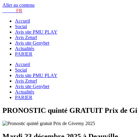
Aller au contenu
TURF.
FR
Accueil
Social
Avis site PMU PLAY
Avis Zeturf
Avis site Genybet
Actualités
PARIER
Accueil
Social
Avis site PMU PLAY
Avis Zeturf
Avis site Genybet
Actualités
PARIER
PRONOSTIC quinté GRATUIT Prix de Give
Mardi 23 décembre 2025 à Deauville