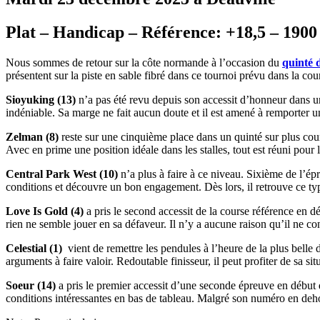
Plat – Handicap – Référence: +18,5 – 1900 
Nous sommes de retour sur la côte normande à l’occasion du
quinté 
présentent sur la piste en sable fibré dans ce tournoi prévu dans la co
Sioyuking (13)
n’a pas été revu depuis son accessit d’honneur dans u
indéniable. Sa marge ne fait aucun doute et il est amené à remporter un
Zelman (8)
reste sur une cinquième place dans un quinté sur plus court
Avec en prime une position idéale dans les stalles, tout est réuni pour l
Central Park West (10)
n’a plus à faire à ce niveau. Sixième de l’ép
conditions et découvre un bon engagement. Dès lors, il retrouve ce ty
Love Is Gold (4)
a pris le second accessit de la course référence en d
rien ne semble jouer en sa défaveur. Il n’y a aucune raison qu’il ne c
Celestial (1)
vient de remettre les pendules à l’heure de la plus belle d
arguments à faire valoir. Redoutable finisseur, il peut profiter de sa sit
Soeur (14)
a pris le premier accessit d’une seconde épreuve en début de
conditions intéressantes en bas de tableau. Malgré son numéro en deho