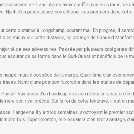
nt son année de 2 ans. Après avoir soufflé plusieurs mois, sa ren
 Nanti d’un poids assez correct pour ses premiers dans cette ca
 sur cette distance à Longchamp, courant mai. En progrès, il semb
et bien mieux sur cette distance, ce protégé de Edouard Monfort f
majorité de ses adversaires. Passée par plusieurs catégories dif
ous assurer de sa forme dans le Sud-Ouest et bénéficie de la mon
 huppé, mais il possède de la marge. Quatrième d’un événement 
 tracés. Nanti d’une position favorable dans les stalles de départ
Pantall. Vainqueur d’un handicap dès son retour en piste en fin d’
rrière son rival précité. Sur la foi de cette tentative, il est en
sse 1 angevine il y a trois semaines, s’octroyant le premier acce
dernière fois. Expérimentée, elle essaiera d’en tirer avantage, d’a