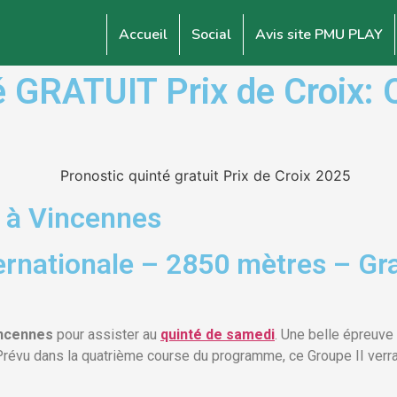
Accueil
Social
Avis site PMU PLAY
GRATUIT Prix de Croix: 
 à Vincennes
ternationale – 2850 mètres – Gr
ncennes
pour assister au
quinté de samedi
. Une belle épreuve 
Prévu dans la quatrième course du programme, ce Groupe II verra