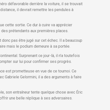
éro défavorable derrière la voiture, il se trouvait
distance, il devrait remettre les pendules à
ue cette sortie. Ce dur à cuire va apprécier
tie des prétendants aux premières places.
t donc pas être jugé sur cet échec. Il a beaucoup
faire mais le podium demeure à sa portée.
inental. Surprenant ce jour-là, il n’a toutefois
 compter sur lui pour confirmer ses progrès.
lace est prometteuse en vue de ce tournoi. Ce
c Gabriele Gelormini, il a des arguments à faire
le, son entraîneur tente quelque chose avec Éric
offrir une belle réplique à ses adversaires.