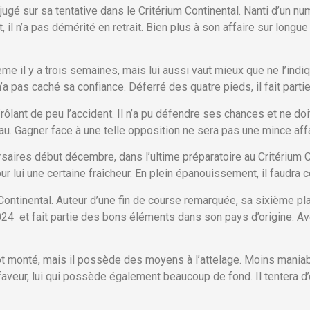
jugé sur sa tentative dans le Critérium Continental. Nanti d’un num
l n’a pas démérité en retrait. Bien plus à son affaire sur longue 
ème il y a trois semaines, mais lui aussi vaut mieux que ne l’indiq
’a pas caché sa confiance. Déferré des quatre pieds, il fait par
lant de peu l’accident. Il n’a pu défendre ses chances et ne doi
au. Gagner face à une telle opposition ne sera pas une mince af
aires début décembre, dans l’ultime préparatoire au Critérium Cont
pour lui une certaine fraîcheur. En plein épanouissement, il faudra
 Continental. Auteur d’une fin de course remarquée, sa sixième p
4 et fait partie des bons éléments dans son pays d’origine. Ave
rot monté, mais il possède des moyens à l’attelage. Moins maniab
 faveur, lui qui possède également beaucoup de fond. Il tentera d’