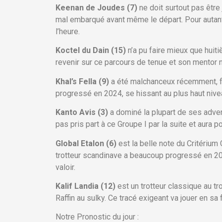
Keenan de Joudes (7)
ne doit surtout pas être 
mal embarqué avant même le départ. Pour autant, i
l’heure.
Koctel du Dain (15)
n’a pu faire mieux que huiti
revenir sur ce parcours de tenue et son mentor n
Khal’s Fella (9)
a été malchanceux récemment, frô
progressé en 2024, se hissant au plus haut nive
Kanto Avis (3)
a dominé la plupart de ses advers
pas pris part à ce Groupe I par la suite et aura 
Global Etalon (6)
est la belle note du Critérium
trotteur scandinave a beaucoup progressé en 202
valoir.
Kalif Landia (12)
est un trotteur classique au t
Raffin au sulky. Ce tracé exigeant va jouer en sa
Notre Pronostic du jour :