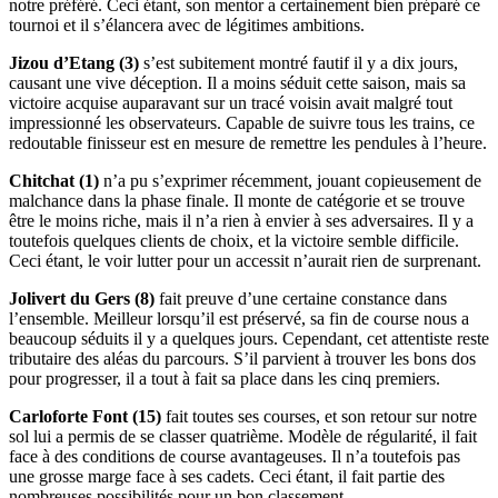
notre préféré. Ceci étant, son mentor a certainement bien préparé ce
tournoi et il s’élancera avec de légitimes ambitions.
Jizou d’Etang (3)
s’est subitement montré fautif il y a dix jours,
causant une vive déception. Il a moins séduit cette saison, mais sa
victoire acquise auparavant sur un tracé voisin avait malgré tout
impressionné les observateurs. Capable de suivre tous les trains, ce
redoutable finisseur est en mesure de remettre les pendules à l’heure.
Chitchat (1)
n’a pu s’exprimer récemment, jouant copieusement de
malchance dans la phase finale. Il monte de catégorie et se trouve
être le moins riche, mais il n’a rien à envier à ses adversaires. Il y a
toutefois quelques clients de choix, et la victoire semble difficile.
Ceci étant, le voir lutter pour un accessit n’aurait rien de surprenant.
Jolivert du Gers (8)
fait preuve d’une certaine constance dans
l’ensemble. Meilleur lorsqu’il est préservé, sa fin de course nous a
beaucoup séduits il y a quelques jours. Cependant, cet attentiste reste
tributaire des aléas du parcours. S’il parvient à trouver les bons dos
pour progresser, il a tout à fait sa place dans les cinq premiers.
Carloforte Font (15)
fait toutes ses courses, et son retour sur notre
sol lui a permis de se classer quatrième. Modèle de régularité, il fait
face à des conditions de course avantageuses. Il n’a toutefois pas
une grosse marge face à ses cadets. Ceci étant, il fait partie des
nombreuses possibilités pour un bon classement.