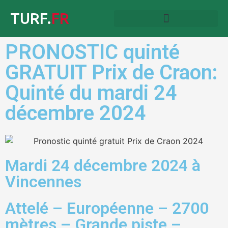
TURF.
FR
PRONOSTIC quinté
GRATUIT Prix de Craon:
Quinté du mardi 24
décembre 2024
Mardi 24 décembre 2024 à
Vincennes
Attelé – Européenne – 2700
mètres – Grande piste –