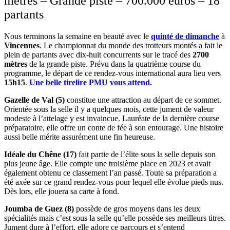
mètres – Grande piste – 700.000 euros – 18
partants
Nous terminons la semaine en beauté avec le
quinté de dimanche
à
Vincennes
. Le championnat du monde des trotteurs montés a fait le
plein de partants avec dix-huit concurrents sur le tracé des
2700
mètres
de la grande piste. Prévu dans la quatrième course du
programme, le départ de ce rendez-vous international aura lieu vers
15h15
.
Une belle tirelire PMU vous attend.
Gazelle de Val (5)
constitue une attraction au départ de ce sommet.
Orientée sous la selle il y a quelques mois, cette jument de valeur
modeste à l’attelage y est invaincue. Lauréate de la dernière course
préparatoire, elle offre un conte de fée à son entourage. Une histoire
aussi belle mérite assurément une fin heureuse.
Idéale du Chêne (17)
fait partie de l’élite sous la selle depuis son
plus jeune âge. Elle compte une troisième place en 2023 et avait
également obtenu ce classement l’an passé. Toute sa préparation a
été axée sur ce grand rendez-vous pour lequel elle évolue pieds nus.
Dès lors, elle jouera sa carte à fond.
Joumba de Guez (8)
possède de gros moyens dans les deux
spécialités mais c’est sous la selle qu’elle possède ses meilleurs titres.
Jument dure à l’effort, elle adore ce parcours et s’entend