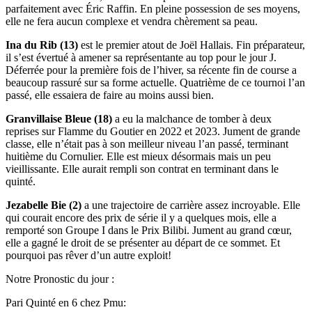
parfaitement avec Éric Raffin. En pleine possession de ses moyens,
elle ne fera aucun complexe et vendra chèrement sa peau.
Ina du Rib (13)
est le premier atout de Joël Hallais. Fin préparateur,
il s’est évertué à amener sa représentante au top pour le jour J.
Déferrée pour la première fois de l’hiver, sa récente fin de course a
beaucoup rassuré sur sa forme actuelle. Quatrième de ce tournoi l’an
passé, elle essaiera de faire au moins aussi bien.
Granvillaise Bleue (18)
a eu la malchance de tomber à deux
reprises sur Flamme du Goutier en 2022 et 2023. Jument de grande
classe, elle n’était pas à son meilleur niveau l’an passé, terminant
huitième du Cornulier. Elle est mieux désormais mais un peu
vieillissante. Elle aurait rempli son contrat en terminant dans le
quinté.
Jezabelle Bie (2)
a une trajectoire de carrière assez incroyable. Elle
qui courait encore des prix de série il y a quelques mois, elle a
remporté son Groupe I dans le Prix Bilibi. Jument au grand cœur,
elle a gagné le droit de se présenter au départ de ce sommet. Et
pourquoi pas rêver d’un autre exploit!
Notre Pronostic du jour :
Pari Quinté en 6 chez Pmu: