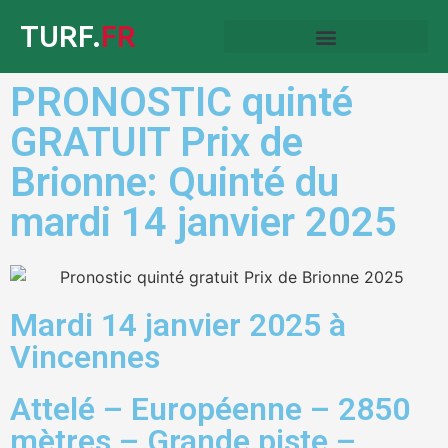
TURF.
FR
PRONOSTIC quinté
GRATUIT Prix de
Brionne: Quinté du
mardi 14 janvier 2025
Mardi 14 janvier 2025 à
Vincennes
Attelé – Européenne – 2850
mètres – Grande piste –