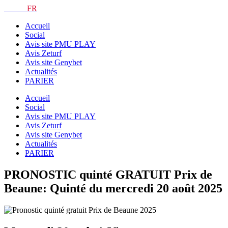
Aller
TURF.
FR
au
Accueil
contenu
Social
Avis site PMU PLAY
Avis Zeturf
Avis site Genybet
Actualités
PARIER
Accueil
Social
Avis site PMU PLAY
Avis Zeturf
Avis site Genybet
Actualités
PARIER
PRONOSTIC quinté GRATUIT Prix de
Beaune: Quinté du mercredi 20 août 2025