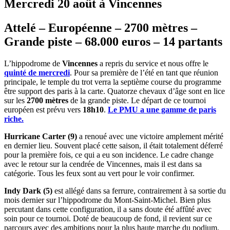
Mercredi 20 août à Vincennes
Attelé – Européenne – 2700 mètres –
Grande piste – 68.000 euros – 14 partants
L’hippodrome de
Vincennes
a repris du service et nous offre le
quinté de mercredi
. Pour sa première de l’été en tant que réunion
principale, le temple du trot verra la septième course du programme
être support des paris à la carte. Quatorze chevaux d’âge sont en lice
sur les
2700 mètres
de la grande piste. Le départ de ce tournoi
européen est prévu vers
18h10
.
Le PMU a une gamme de paris
riche.
Hurricane Carter (9)
a renoué avec une victoire amplement mérité
en dernier lieu. Souvent placé cette saison, il était totalement déferré
pour la première fois, ce qui a eu son incidence. Le cadre change
avec le retour sur la cendrée de Vincennes, mais il est dans sa
catégorie. Tous les feux sont au vert pour le voir confirmer.
Indy Dark (5)
est allégé dans sa ferrure, contrairement à sa sortie du
mois dernier sur l’hippodrome du Mont-Saint-Michel. Bien plus
percutant dans cette configuration, il a sans doute été affûté avec
soin pour ce tournoi. Doté de beaucoup de fond, il revient sur ce
parcours avec des ambitions pour la plus haute marche du podium.