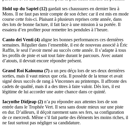
Hold up du Saptel (12)
gardait ses chaussures en dernier lieu à
Mons. Il ne faut pas tenir compte de son échec car il est mis en mode
course cette fois-ci. Plaisant à plusieurs reprises cette année, dans
des lots de bonne facture, il fait face à une mission à sa portée. Il
essaiera d’en profiter pour remettre les pendules à l’heure.
Canto dei Venti (4)
aligne les bonnes performances ces dernières
semaines. Régulier dans l’ensemble, il est de nouveau associé à Éric
Raffin, le seul l’avoir mené au succès cette année. Il s’adapte à tous
les profils de piste et sait tout faire durant le parcours. Avec autant
d’atouts, il devrait encore répondre présent.
Grand Roi Kalouma (7)
a un peu déçu lors de ses deux dernières
sorties, mais il vaut mieux que cela. Il possède de la tenue et avait
signé deux succès de rang à Vincennes au printemps. Il affronte des
cadets de qualité, mais il a des titres à faire valoir. Dès lors, il est
légitime de lui accorder une autre chance dans ce quinté.
Iacynthe Didjeap (2)
n’a pu répondre aux attentes lors de son
entrée dans le Trophée Vert. Il sera sans doute mieux sur une piste
en dur. D’ailleurs, il déçoit rarement sans ses fers, sa configuration
de ce mercredi. Même s’il fait partie des éléments les moins riches, il
ne faut surtout pas négliger sa candidature.