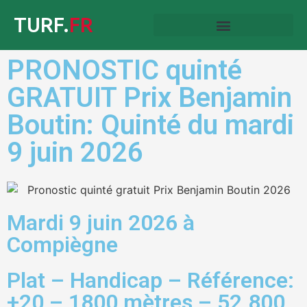
TURF.
FR
PRONOSTIC quinté
GRATUIT Prix Benjamin
Boutin: Quinté du mardi
9 juin 2026
Mardi 9 juin 2026 à
Compiègne
Plat – Handicap – Référence:
+20 – 1800 mètres – 52.800