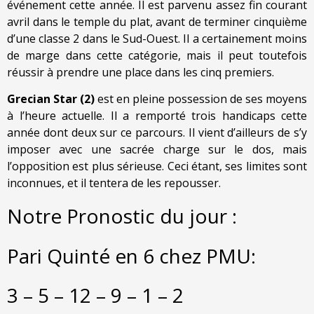
événement cette année. Il est parvenu assez fin courant
avril dans le temple du plat, avant de terminer cinquième
d’une classe 2 dans le Sud-Ouest. Il a certainement moins
de marge dans cette catégorie, mais il peut toutefois
réussir à prendre une place dans les cinq premiers.
Grecian Star (2)
est en pleine possession de ses moyens
à l’heure actuelle. Il a remporté trois handicaps cette
année dont deux sur ce parcours. Il vient d’ailleurs de s’y
imposer avec une sacrée charge sur le dos, mais
l’opposition est plus sérieuse. Ceci étant, ses limites sont
inconnues, et il tentera de les repousser.
Notre Pronostic du jour :
Pari Quinté en 6 chez PMU:
3 – 5 – 12 – 9 – 1 – 2