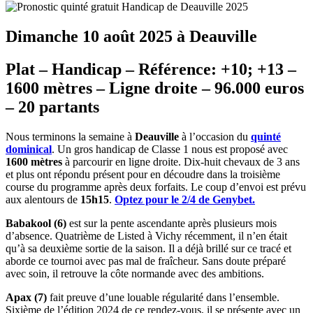
Dimanche 10 août 2025 à Deauville
Plat – Handicap – Référence: +10; +13 –
1600 mètres – Ligne droite – 96.000 euros
– 20 partants
Nous terminons la semaine à
Deauville
à l’occasion du
quinté
dominical
. Un gros handicap de Classe 1 nous est proposé avec
1600 mètres
à parcourir en ligne droite. Dix-huit chevaux de 3 ans
et plus ont répondu présent pour en découdre dans la troisième
course du programme après deux forfaits. Le coup d’envoi est prévu
aux alentours de
15h15
.
Optez pour le 2/4 de Genybet.
Babakool (6)
est sur la pente ascendante après plusieurs mois
d’absence. Quatrième de Listed à Vichy récemment, il n’en était
qu’à sa deuxième sortie de la saison. Il a déjà brillé sur ce tracé et
aborde ce tournoi avec pas mal de fraîcheur. Sans doute préparé
avec soin, il retrouve la côte normande avec des ambitions.
Apax (7)
fait preuve d’une louable régularité dans l’ensemble.
Sixième de l’édition 2024 de ce rendez-vous, il se présente avec un