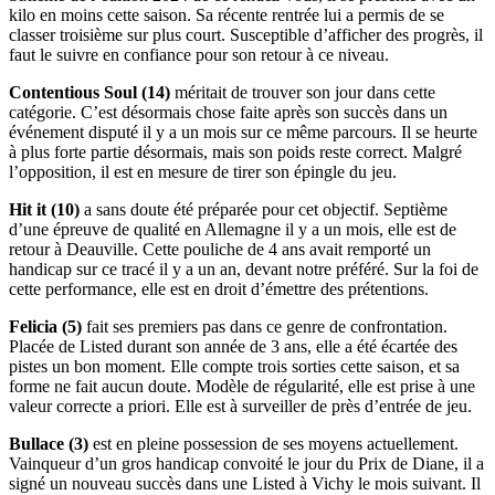
kilo en moins cette saison. Sa récente rentrée lui a permis de se
classer troisième sur plus court. Susceptible d’afficher des progrès, il
faut le suivre en confiance pour son retour à ce niveau.
Contentious Soul (14)
méritait de trouver son jour dans cette
catégorie. C’est désormais chose faite après son succès dans un
événement disputé il y a un mois sur ce même parcours. Il se heurte
à plus forte partie désormais, mais son poids reste correct. Malgré
l’opposition, il est en mesure de tirer son épingle du jeu.
Hit it (10)
a sans doute été préparée pour cet objectif. Septième
d’une épreuve de qualité en Allemagne il y a un mois, elle est de
retour à Deauville. Cette pouliche de 4 ans avait remporté un
handicap sur ce tracé il y a un an, devant notre préféré. Sur la foi de
cette performance, elle est en droit d’émettre des prétentions.
Felicia (5)
fait ses premiers pas dans ce genre de confrontation.
Placée de Listed durant son année de 3 ans, elle a été écartée des
pistes un bon moment. Elle compte trois sorties cette saison, et sa
forme ne fait aucun doute. Modèle de régularité, elle est prise à une
valeur correcte a priori. Elle est à surveiller de près d’entrée de jeu.
Bullace (3)
est en pleine possession de ses moyens actuellement.
Vainqueur d’un gros handicap convoité le jour du Prix de Diane, il a
signé un nouveau succès dans une Listed à Vichy le mois suivant. Il