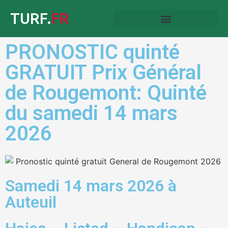
TURF.
FR
PRONOSTIC quinté
GRATUIT Prix Général
de Rougemont: Quinté
du samedi 14 mars
2026
Samedi 14 mars 2026 à
Auteuil