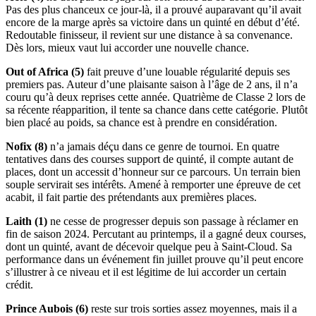
Pas des plus chanceux ce jour-là, il a prouvé auparavant qu’il avait
encore de la marge après sa victoire dans un quinté en début d’été.
Redoutable finisseur, il revient sur une distance à sa convenance.
Dès lors, mieux vaut lui accorder une nouvelle chance.
Out of Africa (5)
fait preuve d’une louable régularité depuis ses
premiers pas. Auteur d’une plaisante saison à l’âge de 2 ans, il n’a
couru qu’à deux reprises cette année. Quatrième de Classe 2 lors de
sa récente réapparition, il tente sa chance dans cette catégorie. Plutôt
bien placé au poids, sa chance est à prendre en considération.
Nofix (8)
n’a jamais déçu dans ce genre de tournoi. En quatre
tentatives dans des courses support de quinté, il compte autant de
places, dont un accessit d’honneur sur ce parcours. Un terrain bien
souple servirait ses intérêts. Amené à remporter une épreuve de cet
acabit, il fait partie des prétendants aux premières places.
Laith (1)
ne cesse de progresser depuis son passage à réclamer en
fin de saison 2024. Percutant au printemps, il a gagné deux courses,
dont un quinté, avant de décevoir quelque peu à Saint-Cloud. Sa
performance dans un événement fin juillet prouve qu’il peut encore
s’illustrer à ce niveau et il est légitime de lui accorder un certain
crédit.
Prince Aubois (6)
reste sur trois sorties assez moyennes, mais il a