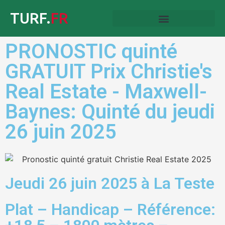
TURF.
FR
PRONOSTIC quinté
GRATUIT Prix Christie's
Real Estate - Maxwell-
Baynes: Quinté du jeudi
26 juin 2025
Jeudi 26 juin 2025 à La Teste
Plat – Handicap – Référence: