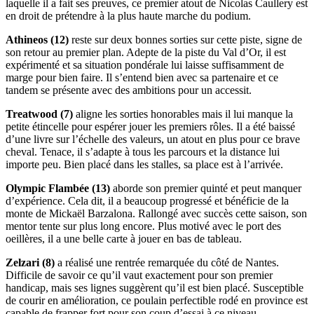
laquelle il a fait ses preuves, ce premier atout de Nicolas Caullery est
en droit de prétendre à la plus haute marche du podium.
Athineos (12)
reste sur deux bonnes sorties sur cette piste, signe de
son retour au premier plan. Adepte de la piste du Val d’Or, il est
expérimenté et sa situation pondérale lui laisse suffisamment de
marge pour bien faire. Il s’entend bien avec sa partenaire et ce
tandem se présente avec des ambitions pour un accessit.
Treatwood (7)
aligne les sorties honorables mais il lui manque la
petite étincelle pour espérer jouer les premiers rôles. Il a été baissé
d’une livre sur l’échelle des valeurs, un atout en plus pour ce brave
cheval. Tenace, il s’adapte à tous les parcours et la distance lui
importe peu. Bien placé dans les stalles, sa place est à l’arrivée.
Olympic Flambée (13)
aborde son premier quinté et peut manquer
d’expérience. Cela dit, il a beaucoup progressé et bénéficie de la
monte de Mickaël Barzalona. Rallongé avec succès cette saison, son
mentor tente sur plus long encore. Plus motivé avec le port des
oeillères, il a une belle carte à jouer en bas de tableau.
Zelzari (8)
a réalisé une rentrée remarquée du côté de Nantes.
Difficile de savoir ce qu’il vaut exactement pour son premier
handicap, mais ses lignes suggèrent qu’il est bien placé. Susceptible
de courir en amélioration, ce poulain perfectible rodé en province est
capable de frapper fort pour son coup d’essai à ce niveau.