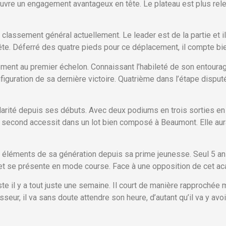
ouvre un engagement avantageux en tête. Le plateau est plus rele
 classement général actuellement. Le leader est de la partie et i
 tête. Déferré des quatre pieds pour ce déplacement, il compte b
ent au premier échelon. Connaissant l’habileté de son entourage, 
figuration de sa dernière victoire. Quatrième dans l’étape disput
ularité depuis ses débuts. Avec deux podiums en trois sorties en 
 second accessit dans un lot bien composé à Beaumont. Elle aura 
rs éléments de sa génération depuis sa prime jeunesse. Seul 5 an
 et se présente en mode course. Face à une opposition de cet aca
ste il y a tout juste une semaine. Il court de manière rapproché
eur, il va sans doute attendre son heure, d’autant qu’il va y avoir