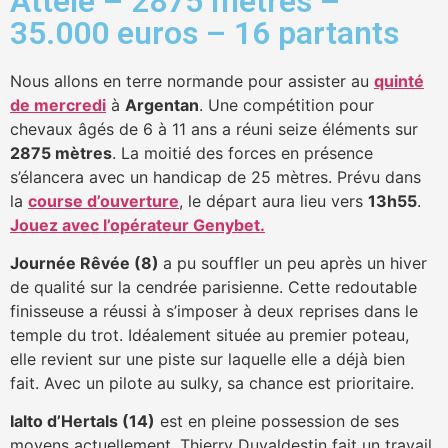
Attelé – 2875 mètres –
35.000 euros – 16 partants
Nous allons en terre normande pour assister au
quinté
de mercredi
à
Argentan
. Une compétition pour
chevaux âgés de 6 à 11 ans a réuni seize éléments sur
2875 mètres
. La moitié des forces en présence
s’élancera avec un handicap de 25 mètres. Prévu dans
la
course d’ouverture
, le départ aura lieu vers
13h55
.
Jouez avec l’opérateur Genybet.
Journée Rêvée (8)
a pu souffler un peu après un hiver
de qualité sur la cendrée parisienne. Cette redoutable
finisseuse a réussi à s’imposer à deux reprises dans le
temple du trot. Idéalement située au premier poteau,
elle revient sur une piste sur laquelle elle a déjà bien
fait. Avec un pilote au sulky, sa chance est prioritaire.
Ialto d’Hertals (14)
est en pleine possession de ses
moyens actuellement. Thierry Duvaldestin fait un travail