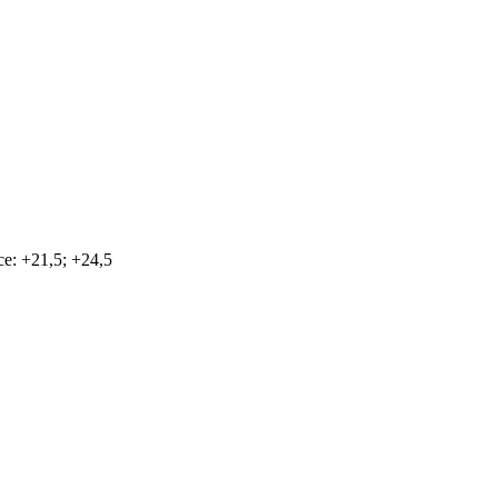
e: +21,5; +24,5