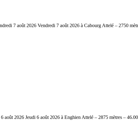
di 7 août 2026 Vendredi 7 août 2026 à Cabourg Attelé – 2750 mètr
oût 2026 Jeudi 6 août 2026 à Enghien Attelé – 2875 mètres – 46.00