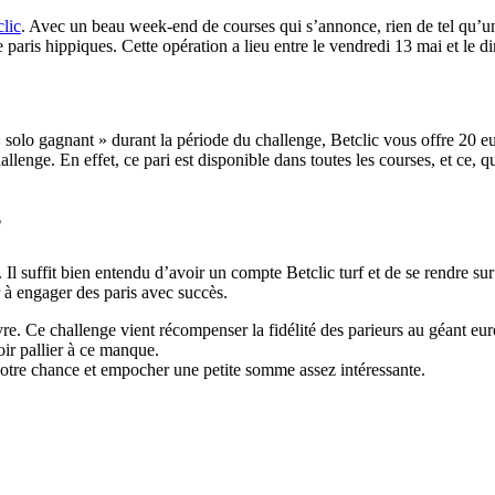
clic
. Avec un beau week-end de courses qui s’annonce, rien de tel qu’un
e paris hippiques. Cette opération a lieu entre le vendredi 13 mai et le
 « solo gagnant » durant la période du challenge, Betclic vous offre 20 
llenge. En effet, ce pari est disponible dans toutes les courses, et ce,
?
. Il suffit bien entendu d’avoir un compte Betclic turf et de se rendre s
er à engager des paris avec succès.
e. Ce challenge vient récompenser la fidélité des parieurs au géant eur
oir pallier à ce manque.
 votre chance et empocher une petite somme assez intéressante.