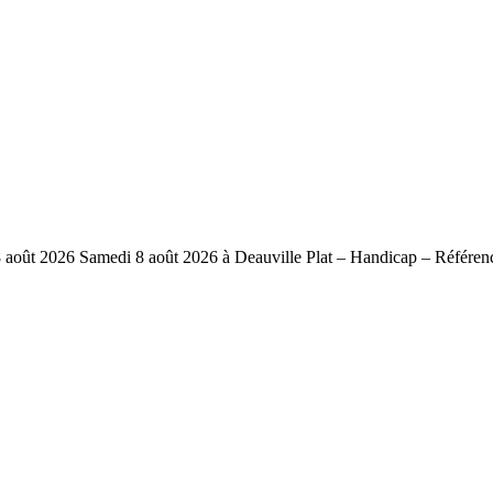
t 2026 Samedi 8 août 2026 à Deauville Plat – Handicap – Référenc