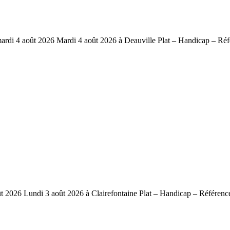
i 4 août 2026 Mardi 4 août 2026 à Deauville Plat – Handicap – Réf
026 Lundi 3 août 2026 à Clairefontaine Plat – Handicap – Référenc