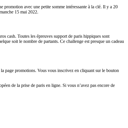
e promotion avec une petite somme intéressante à la clé. Il y a 20
 dimanche 15 mai 2022.
euros cash. Toutes les épreuves support de paris hippiques sont
 quelque soit le nombre de partants. Ce challenge est presque un cadeau
ur la page promotions. Vous vous inscrivez en cliquant sur le bouton
opéen de la prise de paris en ligne. Si vous n’avez pas encore de