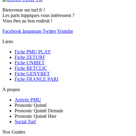
Bienvenue sur turf.fr !
Les paris hippiques vous intéressent ?
Vous êtes au bon endroit !
Facebook
Instagram
Twitter
Youtube
Liens
Fiche PMU PLAY
Fiche ZETURF
Fiche UNIBET
Fiche BETCLIC
Fiche GENYBET
Fiche FRANCE PARI
A propos
Arrivée PMU
Pronostic Quinté
Pronostic Quinté Demain
Pronostic Quinté Hier
Social Turf
Nos Guides