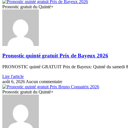
Pronostic gratuit du Quinté+
Pronostic quinté gratuit Prix de Bayeux 2026
PRONOSTIC quinté GRATUIT Prix de Bayeux: Quinté du samedi 8 aoû
Lire l'article
août 6, 2026
Aucun commentaire
Pronostic gratuit du Quinté+