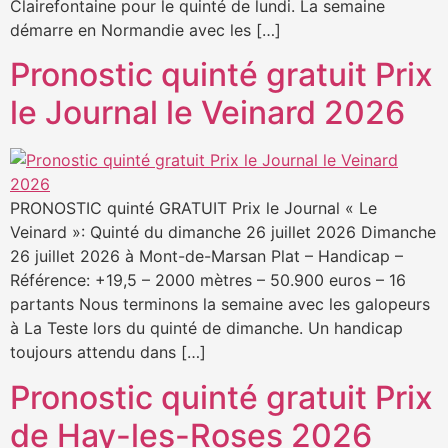
Clairefontaine pour le quinté de lundi. La semaine
démarre en Normandie avec les […]
Pronostic quinté gratuit Prix
le Journal le Veinard 2026
PRONOSTIC quinté GRATUIT Prix le Journal « Le
Veinard »: Quinté du dimanche 26 juillet 2026 Dimanche
26 juillet 2026 à Mont-de-Marsan Plat – Handicap –
Référence: +19,5 – 2000 mètres – 50.900 euros – 16
partants Nous terminons la semaine avec les galopeurs
à La Teste lors du quinté de dimanche. Un handicap
toujours attendu dans […]
Pronostic quinté gratuit Prix
de Hay-les-Roses 2026