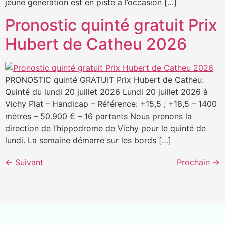
jeune génération est en piste à l’occasion […]
Pronostic quinté gratuit Prix
Hubert de Catheu 2026
PRONOSTIC quinté GRATUIT Prix Hubert de Catheu:
Quinté du lundi 20 juillet 2026 Lundi 20 juillet 2026 à
Vichy Plat – Handicap – Référence: +15,5 ; +18,5 – 1400
mètres – 50.900 € – 16 partants Nous prenons la
direction de l’hippodrome de Vichy pour le quinté de
lundi. La semaine démarre sur les bords […]
←
Suivant
Prochain
→