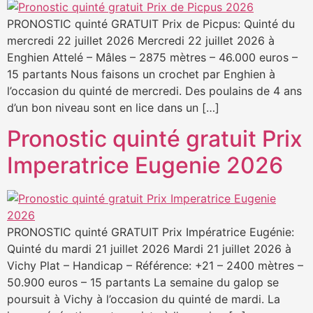
PRONOSTIC quinté GRATUIT Prix de Picpus: Quinté du
mercredi 22 juillet 2026 Mercredi 22 juillet 2026 à
Enghien Attelé – Mâles – 2875 mètres – 46.000 euros –
15 partants Nous faisons un crochet par Enghien à
l’occasion du quinté de mercredi. Des poulains de 4 ans
d’un bon niveau sont en lice dans un […]
Pronostic quinté gratuit Prix
Imperatrice Eugenie 2026
PRONOSTIC quinté GRATUIT Prix Impératrice Eugénie:
Quinté du mardi 21 juillet 2026 Mardi 21 juillet 2026 à
Vichy Plat – Handicap – Référence: +21 – 2400 mètres –
50.900 euros – 15 partants La semaine du galop se
poursuit à Vichy à l’occasion du quinté de mardi. La