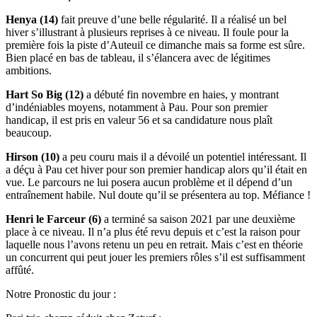
Henya (14)
fait preuve d’une belle régularité. Il a réalisé un bel
hiver s’illustrant à plusieurs reprises à ce niveau. Il foule pour la
première fois la piste d’Auteuil ce dimanche mais sa forme est sûre.
Bien placé en bas de tableau, il s’élancera avec de légitimes
ambitions.
Hart So Big (12)
a débuté fin novembre en haies, y montrant
d’indéniables moyens, notamment à Pau. Pour son premier
handicap, il est pris en valeur 56 et sa candidature nous plaît
beaucoup.
Hirson (10)
a peu couru mais il a dévoilé un potentiel intéressant. Il
a déçu à Pau cet hiver pour son premier handicap alors qu’il était en
vue. Le parcours ne lui posera aucun problème et il dépend d’un
entraînement habile. Nul doute qu’il se présentera au top. Méfiance !
Henri le Farceur (6)
a terminé sa saison 2021 par une deuxième
place à ce niveau. Il n’a plus été revu depuis et c’est la raison pour
laquelle nous l’avons retenu un peu en retrait. Mais c’est en théorie
un concurrent qui peut jouer les premiers rôles s’il est suffisamment
affûté.
Notre Pronostic du jour :