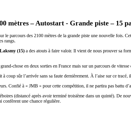
00 mètres – Autostart - Grande piste – 15 p
ur le parcours des 2100 mètres de la grande piste une nouvelle fois. C
es rangs.
 Laksmy (15)
a des atouts à faire valoir. Il vient de nous prouver sa fo
and-chose en deux sorties en France mais sur un parcours de vitesse de 
it à coup sûr l’arrivée sans sa faute dernièrement. À l’aise sur ce tracé, 
rs. Confié à « JMB » pour cette compétition, il ne partira pas battu d’a
déboires (distancé après avoir terminé troisième dans un quinté). De no
 lui confèrent une chance régulière.