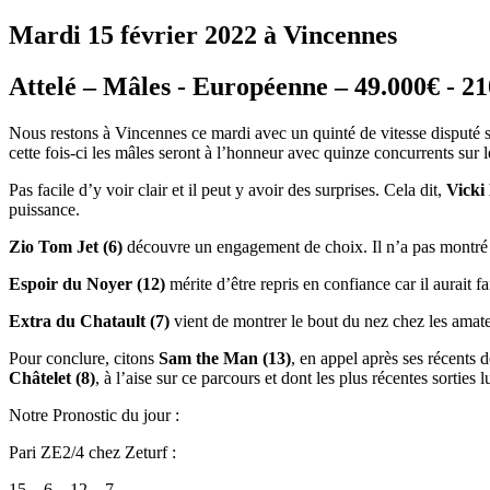
Mardi 15 février 2022 à Vincennes
Attelé – Mâles - Européenne – 49.000€ - 21
Nous restons à Vincennes ce mardi avec un quinté de vitesse disputé s
cette fois-ci les mâles seront à l’honneur avec quinze concurrents sur l
Pas facile d’y voir clair et il peut y avoir des surprises. Cela dit,
Vicki
puissance.
Zio Tom Jet (6)
découvre un engagement de choix. Il n’a pas montré gr
Espoir du Noyer (12)
mérite d’être repris en confiance car il aurait fa
Extra du Chatault (7)
vient de montrer le bout du nez chez les amateu
Pour conclure, citons
Sam the Man (13)
, en appel après ses récents 
Châtelet (8)
, à l’aise sur ce parcours et dont les plus récentes sorties
Notre Pronostic du jour :
Pari ZE2/4 chez Zeturf :
15 – 6 – 12 – 7