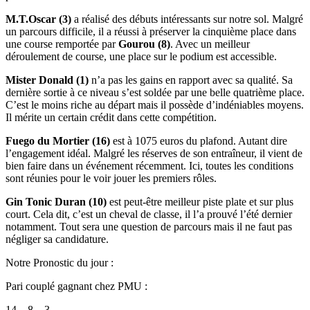
M.T.Oscar (3)
a réalisé des débuts intéressants sur notre sol. Malgré
un parcours difficile, il a réussi à préserver la cinquième place dans
une course remportée par
Gourou (8)
. Avec un meilleur
déroulement de course, une place sur le podium est accessible.
Mister Donald (1)
n’a pas les gains en rapport avec sa qualité. Sa
dernière sortie à ce niveau s’est soldée par une belle quatrième place.
C’est le moins riche au départ mais il possède d’indéniables moyens.
Il mérite un certain crédit dans cette compétition.
Fuego du Mortier (16)
est à 1075 euros du plafond. Autant dire
l’engagement idéal. Malgré les réserves de son entraîneur, il vient de
bien faire dans un événement récemment. Ici, toutes les conditions
sont réunies pour le voir jouer les premiers rôles.
Gin Tonic Duran (10)
est peut-être meilleur piste plate et sur plus
court. Cela dit, c’est un cheval de classe, il l’a prouvé l’été dernier
notamment. Tout sera une question de parcours mais il ne faut pas
négliger sa candidature.
Notre Pronostic du jour :
Pari couplé gagnant chez PMU :
14 – 8 – 3