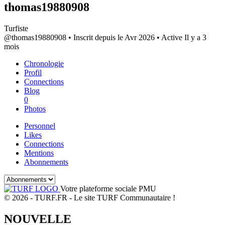
thomas19880908
Turfiste
@thomas19880908
•
Inscrit depuis le Avr 2026
•
Active Il y a 3
mois
Chronologie
Profil
Connections
Blog
0
Photos
Personnel
Likes
Connections
Mentions
Abonnements
Votre plateforme sociale PMU
© 2026 - TURF.FR - Le site TURF Communautaire !
NOUVELLE