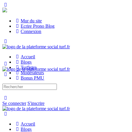
Mur du site
Ecrire Prono Blog
Connexion
Accueil
Blogs
Turfistes
Modérateurs
Bonus PMU
Recherche
pour:
Se connecter
S'inscrire
Accueil
Blogs