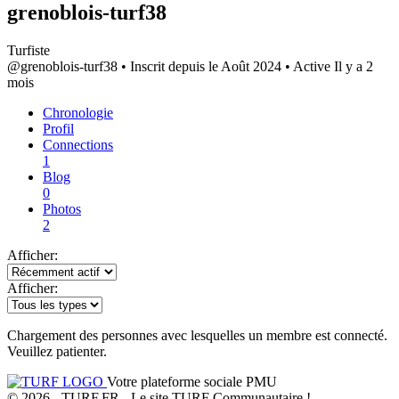
grenoblois-turf38
Turfiste
@grenoblois-turf38
•
Inscrit depuis le Août 2024
•
Active Il y a 2
mois
Chronologie
Profil
Connections
1
Blog
0
Photos
2
Afficher:
Afficher:
Chargement des personnes avec lesquelles un membre est connecté.
Veuillez patienter.
Votre plateforme sociale PMU
© 2026 - TURF.FR - Le site TURF Communautaire !