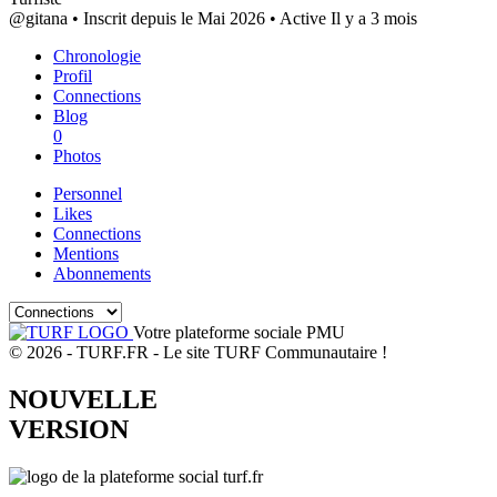
@gitana
•
Inscrit depuis le Mai 2026
•
Active Il y a 3 mois
Chronologie
Profil
Connections
Blog
0
Photos
Personnel
Likes
Connections
Mentions
Abonnements
Votre plateforme sociale PMU
© 2026 - TURF.FR - Le site TURF Communautaire !
NOUVELLE
VERSION