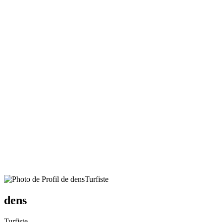
Turfiste
dens
Turfiste