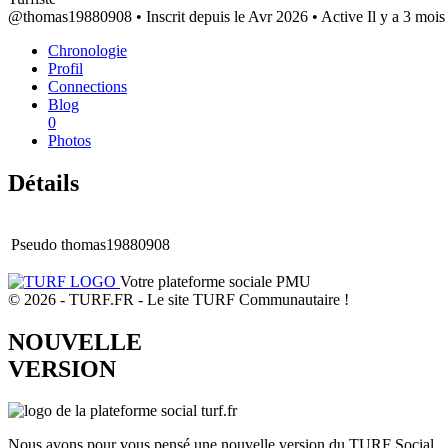
@thomas19880908
•
Inscrit depuis le Avr 2026
•
Active Il y a 3 mois
Chronologie
Profil
Connections
Blog
0
Photos
Détails
Pseudo
thomas19880908
Votre plateforme sociale PMU
© 2026 - TURF.FR - Le site TURF Communautaire !
NOUVELLE
VERSION
Nous avons pour vous pensé une nouvelle version du TURF Social.