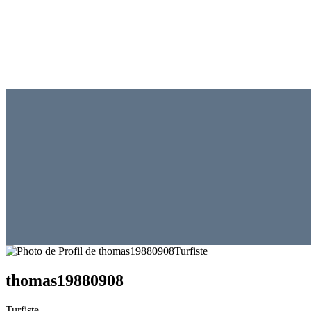
Turfiste
thomas19880908
Turfiste