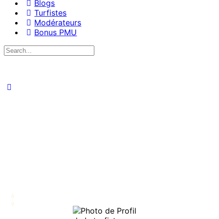
Blogs
Turfistes
Modérateurs
Bonus PMU