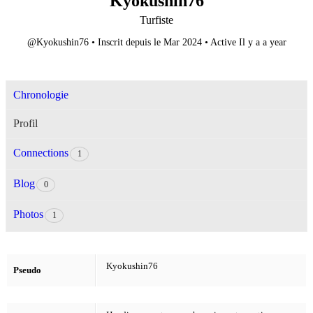
Kyokushin76
Turfiste
@Kyokushin76
•
Inscrit depuis le Mar 2024
•
Active Il y a a year
Chronologie
Profil
Connections
1
Blog
0
Photos
1
Kyokushin76
Pseudo