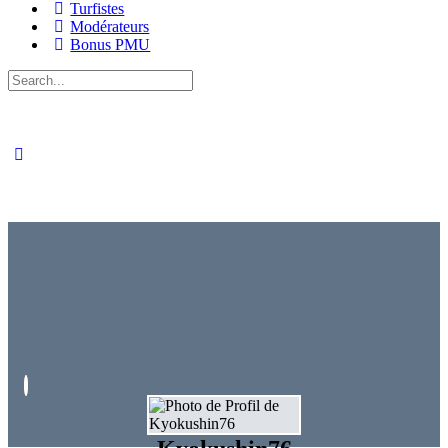
Turfistes
Modérateurs
Bonus PMU
Recherche
pour: