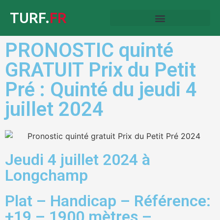
TURF.
FR
PRONOSTIC quinté
GRATUIT Prix du Petit
Pré : Quinté du jeudi 4
juillet 2024
Jeudi 4 juillet 2024 à
Longchamp
Plat – Handicap – Référence:
+19 – 1900 mètres –